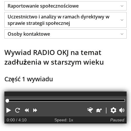
Raportowanie społecznościowe
Uczestnictwo i analizy w ramach dyrektywy w
sprawie strategii społecznej
Osoby kontaktowe
Wywiad RADIO OKJ na temat
zadłużenia w starszym wieku
Część 1 wywiadu
Media
player
Play
Restart
Rewind
Forward
Faster
Slower
Prefere
Vol
0:00
/ 4:10
Speed: 1x
Paused