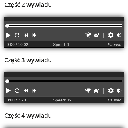
Część 2 wywiadu
Media
player
Play
Restart
Rewind
Forward
Faster
Slower
Prefere
Vol
0:00
/ 10:02
Speed: 1x
Paused
Część 3 wywiadu
Media
player
Play
Restart
Rewind
Forward
Faster
Slower
Prefere
Vol
0:00
/ 2:29
Speed: 1x
Paused
Część 4 wywiadu