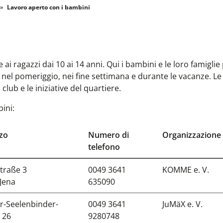
Lavoro aperto con i bambini
 ai ragazzi dai 10 ai 14 anni. Qui i bambini e le loro famigli
i nel pomeriggio, nei fine settimana e durante le vacanze. Le
club e le iniziative del quartiere.
bini:
zzo
Numero di
Organizzazione
telefono
traße 3
0049 3641
KOMME e. V.
Jena
635090
r-Seelenbinder-
0049 3641
JuMäX e. V.
 26
9280748