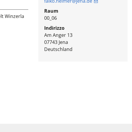
falko.heimer@jena.de
Raum
lt Winzerla
00_06
Indirizzo
Am Anger 13
07743
Jena
Deutschland