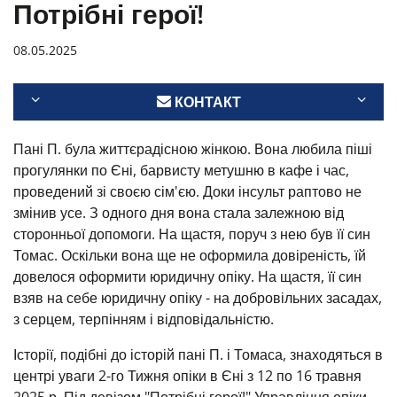
Потрібні герої!
08.05.2025
КОНТАКТ
Пані П. була життєрадісною жінкою. Вона любила піші
прогулянки по Єні, барвисту метушню в кафе і час,
проведений зі своєю сім'єю. Доки інсульт раптово не
змінив усе. З одного дня вона стала залежною від
сторонньої допомоги. На щастя, поруч з нею був її син
Томас. Оскільки вона ще не оформила довіреність, їй
довелося оформити юридичну опіку. На щастя, її син
взяв на себе юридичну опіку - на добровільних засадах,
з серцем, терпінням і відповідальністю.
Історії, подібні до історій пані П. і Томаса, знаходяться в
центрі уваги 2-го Тижня опіки в Єні з 12 по 16 травня