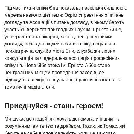
Під час тижня опіки Єна показала, наскільки сильною є
мережа навколо цієї теми: Окрім Управління з питань
догляду та Асоціації з питань догляду, в ньому беруть
участь Університет прикладних наук ім. Ернста Аббе,
університетська лікарня, хоспіс, центр підтримки
догляду, офіс для людей похилого віку, соціальна
психіатрична служба міста Єни, служба житлових
консультацій та Федеральна асоціація професійних
опікунів. Нова бібліотека ім. Ернста Аббе стане
центральним місцем проведення заходів, де
відбудуться лекції, консультації, практичні заняття та
тематичні медіа-столи.
Приєднуйся - стань героєм!
Ми шукаємо людей, які хочуть допомагати іншим - з
розумінням, емпатією та драйвом. Таких, як Томас, які
беруть на себе відповідальність, коли це важливо.