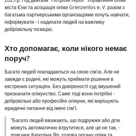
2025 р. Під девізом "Потрібні герої!" Управління опіки
міста Єни та асоціація опіки Grenzenlos e. V. разом з
багатьма партнерськими організаціями хочуть навчати,
інформувати - і надихати людей на важливу
добровільну позицію.
Хто допомагає, коли нікого немає
поруч?
Багато людей покладаються на свою сім'ю. Але не
завжди є родичі, які можуть приймати рішення в
екстрених ситуаціях. Без довіреності суд змушений
призначати опікунство. Саме тоді вони потрібні -
добровільні або професійні опікуни, які вирішують
юридичні питання від імені сім'ї.
"Багато людей вважають, що подружжя або діти
можуть автоматично втрутитися, але це не так, -
пояснює Кароліна Яр, голова органу опіки та