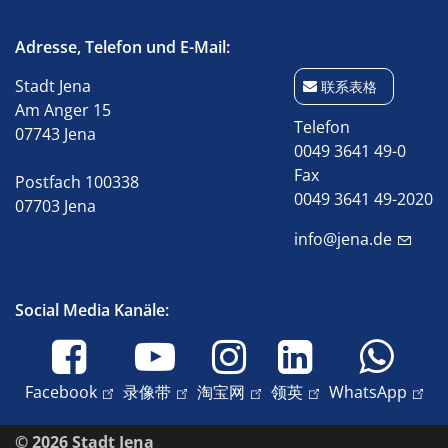
Adresse, Telefon und E-Mail:
Stadt Jena
联系表格
Am Anger 15
Telefon
07743 Jena
0049 3641 49-0
Fax
Postfach 100338
0049 3641 49-2020
07703 Jena
info@jena.de
Social Media Kanäle:
Facebook
录像带
淘宝网
领英
WhatsApp
© 2026 Stadt Jena