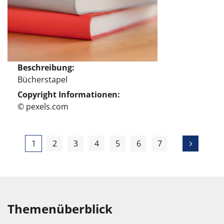
Beschreibung
Bücherstapel
Copyright Informationen
© pexels.com
1
2
3
4
5
6
7
Themenüberblick