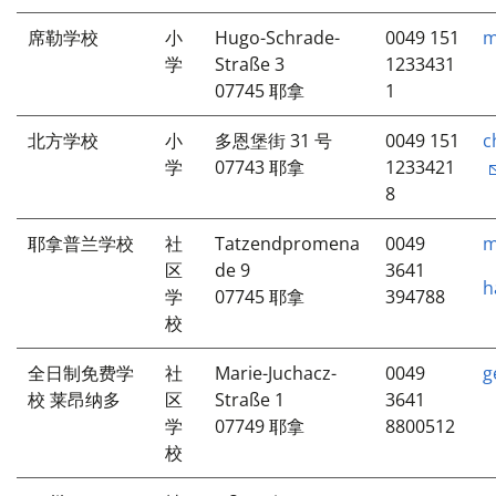
席勒学校
小
Hugo-Schrade-
0049 151
m
学
Straße 3
1233431
07745 耶拿
1
北方学校
小
多恩堡街 31 号
0049 151
c
学
07743 耶拿
1233421
8
耶拿普兰学校
社
Tatzendpromena
0049
m
区
de 9
3641
h
学
07745 耶拿
394788
校
全日制免费学
社
Marie-Juchacz-
0049
g
校 莱昂纳多
区
Straße 1
3641
学
07749 耶拿
8800512
校