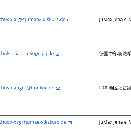
chuso-arg@jumaex-diskurs.de
JuMäx Jena e. V
chulsozialarbeit@c-g-j.de
德国中部新教
chuso-anger@t-online.de
耶拿地区福音
chuso-osg@jumaex-diskurs.de
JuMäx Jena e. V