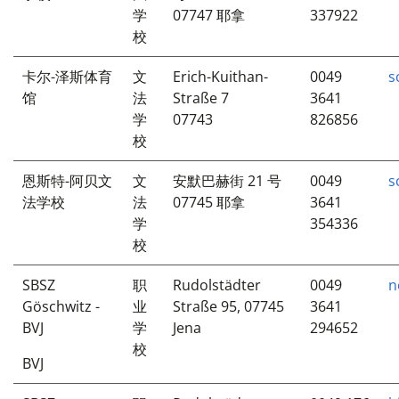
学
07747 耶拿
337922
校
卡尔-泽斯体育
文
Erich-Kuithan-
0049
s
馆
法
Straße 7
3641
学
07743
826856
校
恩斯特-阿贝文
文
安默巴赫街 21 号
0049
s
法学校
法
07745 耶拿
3641
学
354336
校
SBSZ
职
Rudolstädter
0049
n
Göschwitz -
业
Straße 95, 07745
3641
BVJ
学
Jena
294652
校
BVJ