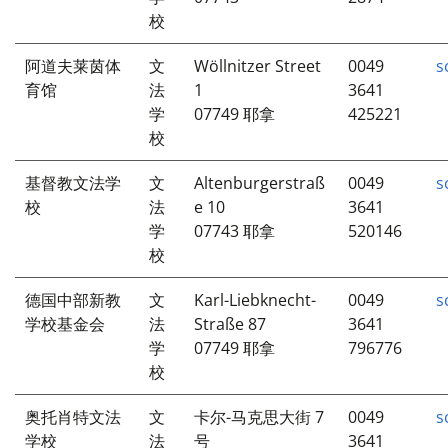
校
阿道夫莱茵体
文
Wöllnitzer Street
0049
s
育馆
法
1
3641
学
07749 耶拿
425221
校
基督教文法学
文
Altenburgerstraß
0049
s
校
法
e 10
3641
学
07743 耶拿
520146
校
德国中部新教
文
Karl-Liebknecht-
0049
s
学校基金会
法
Straße 87
3641
学
07749 耶拿
796776
校
奥托肖特文法
文
卡尔-马克思大街 7
0049
s
学校
法
号
3641