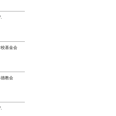
.
学校基金会
路德教会
.