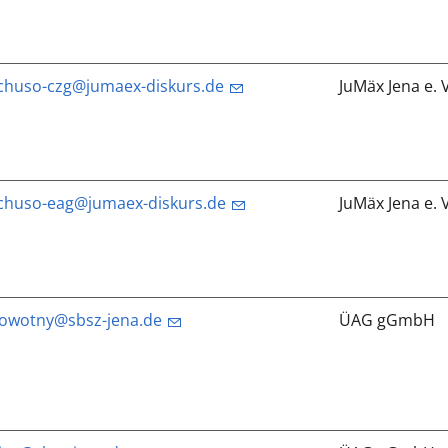
chuso-czg@jumaex-diskurs.de
JuMäx Jena e. V
chuso-eag@jumaex-diskurs.de
JuMäx Jena e. V
owotny@sbsz-jena.de
ÜAG gGmbH