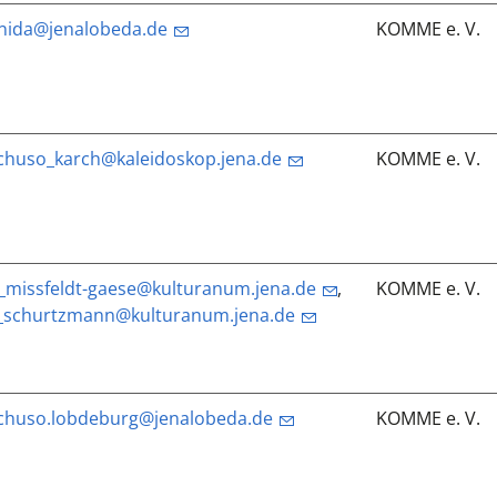
nida@jenalobeda.de
KOMME e. V.
chuso_karch@kaleidoskop.jena.de
KOMME e. V.
_missfeldt-gaese@kulturanum.jena.de
,
KOMME e. V.
_schurtzmann@kulturanum.jena.de
chuso.lobdeburg@jenalobeda.de
KOMME e. V.