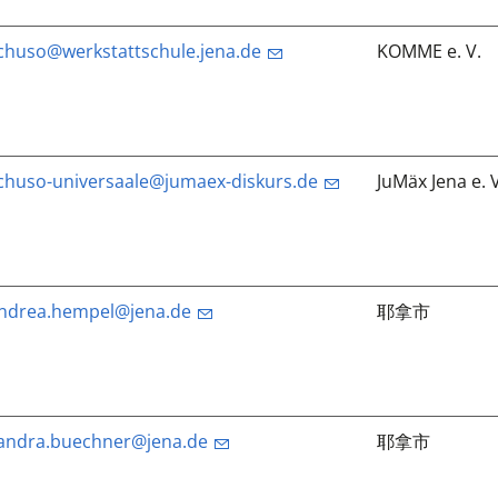
chuso@werkstattschule.jena.de
KOMME e. V.
chuso-universaale@jumaex-diskurs.de
JuMäx Jena e. V
ndrea.hempel@jena.de
耶拿市
andra.buechner@jena.de
耶拿市