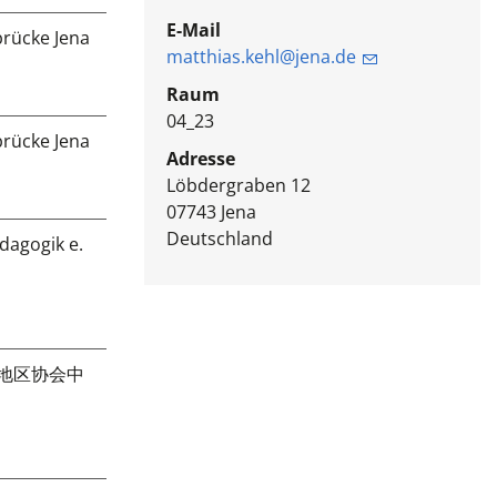
E-Mail
rücke Jena
matthias.kehl@jena.de
Raum
04_23
rücke Jena
Adresse
Löbdergraben 12
07743
Jena
Deutschland
dagogik e.
根地区协会中