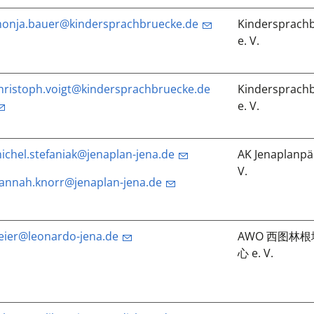
onja.bauer@kindersprachbruecke.de
Kindersprachb
e. V.
hristoph.voigt@kindersprachbruecke.de
Kindersprachb
e. V.
ichel.stefaniak@jenaplan-jena.de
AK Jenaplanpä
V.
annah.knorr@jenaplan-jena.de
eier@leonardo-jena.de
AWO 西图林
心 e. V.