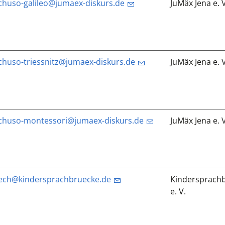
chuso-galileo@jumaex-diskurs.de
JuMäx Jena e. V
chuso-triessnitz@jumaex-diskurs.de
JuMäx Jena e. V
chuso-montessori@jumaex-diskurs.de
JuMäx Jena e. V
ech@kindersprachbruecke.de
Kindersprachb
e. V.