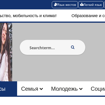
Язык жестов
Легкий язык
ьство, мобильность и климат
Образование и 
сы
Семья
Молодежь
Соци