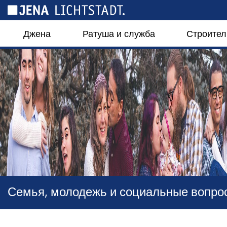
Панель управления cookies
Джена
Ратуша и служба
Строител
Семья, молодежь и социальные вопро