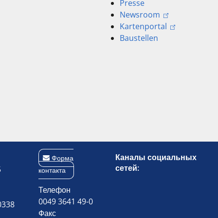
Presse
Newsroom
Kartenportal
Baustellen
Каналы социальных
Форма
сетей:
5
контакта
Телефон
0049 3641 49-0
0338
Факс