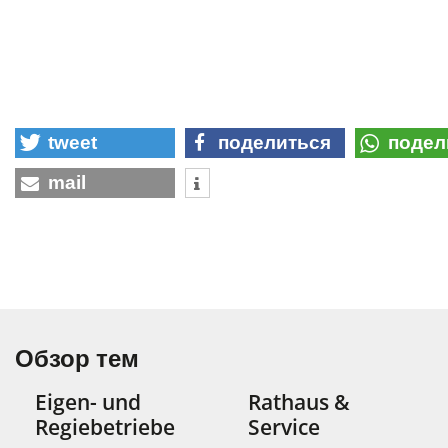
tweet
поделиться
подел
mail
Обзор тем
Eigen- und
Rathaus &
Regiebetriebe
Service