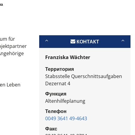
на
ium für
КОНТАКТ
ojektpartner
 Angehörige
Franziska Wächter
Территория
Stabsstelle Querschnittsaufgaben
Dezernat 4
chen Leben
Функция
Altenhilfeplanung
Телефон
0049 3641 49-4643
Факс