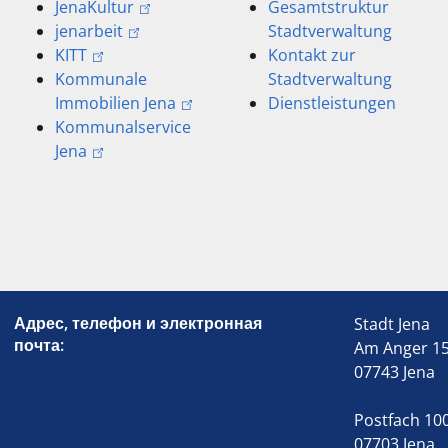
JenaKultur
Gesamtstruktur
jenarbeit
Stadtverwaltung
KITT
Kontakt zur
Kommunale
Stadtverwaltung
Immobilien Jena
Dienstleistungen
Kommunalservice
Jena
Адрес, телефон и электронная
Stadt Jena
почта:
Am Anger 1
07743 Jena
Postfach 10
07703 Jena