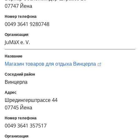
07747 Йена
0049 3641 9280748
JuMäX e. V.
Магазин товаров для отдыха Винцерла
Винцерла
Шредингерштрассе 44
07745 Йена
0049 3641 357517